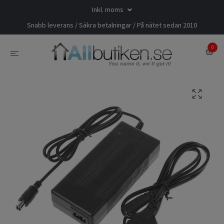
Inkl. moms
Snabb leverans / Säkra betalningar / På nätet sedan 2010
0