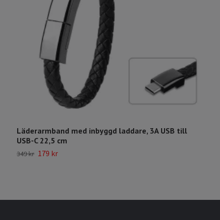
Läderarmband med inbyggd laddare, 3A USB till
V
USB-C 22,5 cm
1
179 kr
349 kr