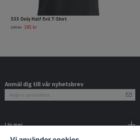
333 Only Half Evil T-Shirt
K
185 kr
249 kr
2
Anmäl dig till vår nyhetsbrev
Läs mer
Vi använder cookies