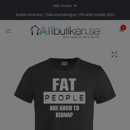
Inkl. moms
Snabb leverans / Säkra betalningar / På nätet sedan 2010
0