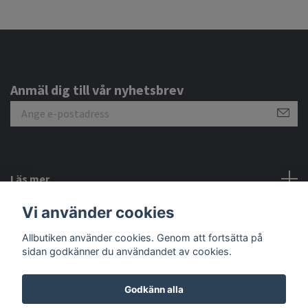
Anmäl dig till vår nyhetsbrev
Läs mer
Vi använder cookies
Sociala medier
Allbutiken använder cookies. Genom att fortsätta på
sidan godkänner du användandet av cookies.
Godkänn alla