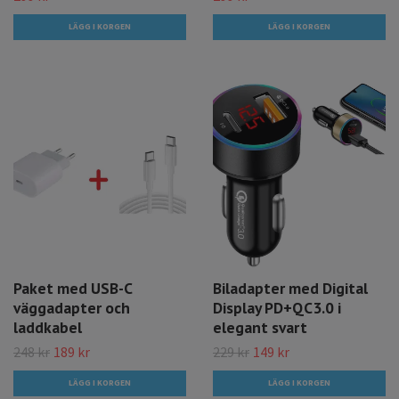
Paket med USB-C
Biladapter med Digital
väggadapter och
Display PD+QC3.0 i
laddkabel
elegant svart
248 kr
189 kr
229 kr
149 kr