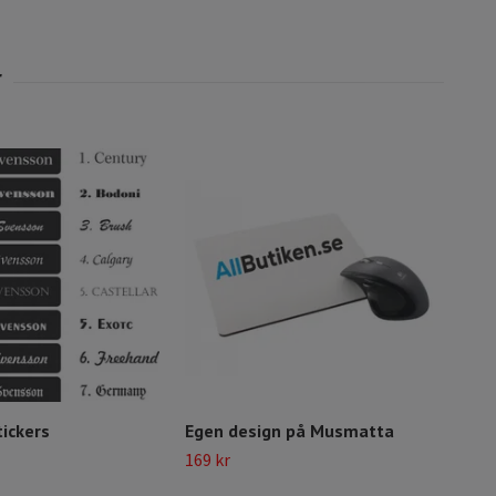
tickers
Egen design på Musmatta
HDM
kval
169 kr
249 