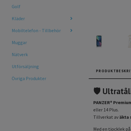
Golf
Kläder
Mobiltelefon - Tillbehör
Muggar
Nätverk
Utförsäljning
PRODUKTBESKRI
Övriga Produkter
🛡️ Ultrat
PANZER® Premium 
eller 14 Plus.
Tillverkat av
äkta 
Med en tjocklek p