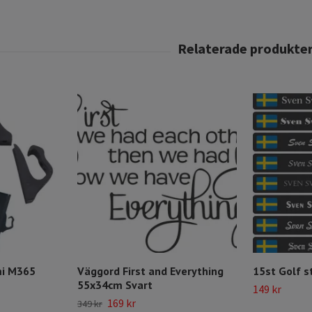
mi M365
Väggord First and Everything
15st Golf s
55x34cm Svart
149 kr
169 kr
349 kr