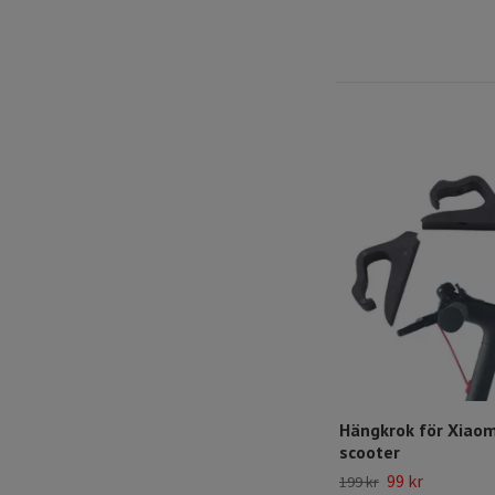
Hängkrok för Xiao
scooter
99 kr
199 kr