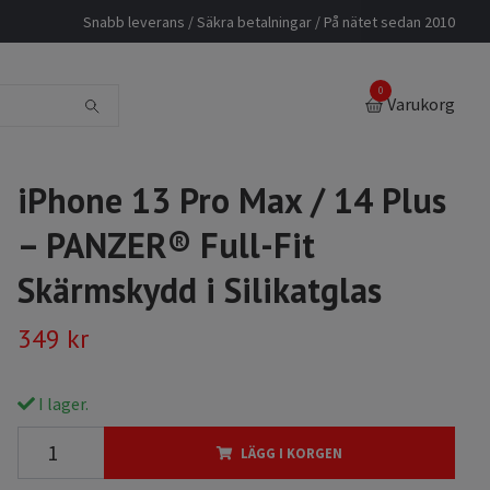
Snabb leverans / Säkra betalningar / På nätet sedan 2010
0
Varukorg
iPhone 13 Pro Max / 14 Plus
– PANZER® Full-Fit
Skärmskydd i Silikatglas
349 kr
I lager.
LÄGG I KORGEN