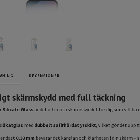
VNING
RECENSIONER
åligt skärmskydd med full täckning
Silicate Glass
är det ultimata skärmskyddet för dig som vill ha
silikatglas
med
dubbelt safirhärdat ytskikt
, vilket gör det upp t
å endast
0,33 mm
bevarar det känslan och klarheten i din skärm – s