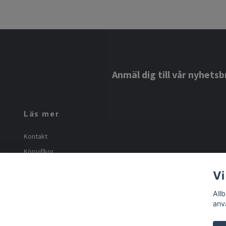
Anmäl dig till vår nyhetsb
Läs mer
Kontakt
Köpvillkor
Om oss
Vi
Frakt och returer
All
anv