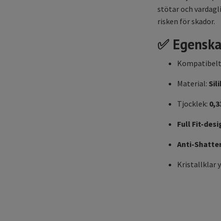
stötar och vardagli
risken för skador.
✅
Egenska
Kompatibelt
Material:
Sil
Tjocklek:
0,
Full Fit-des
Anti-Shatte
Kristallklar