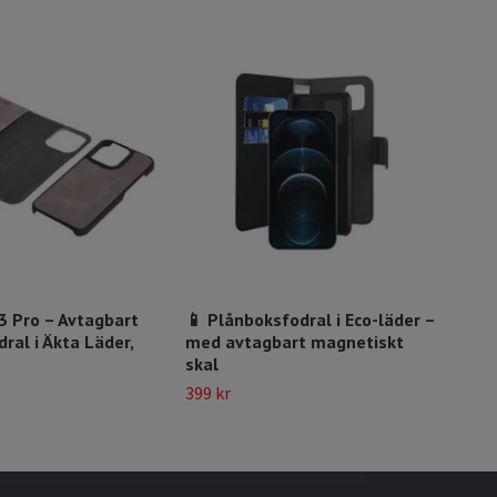
3 Pro – Avtagbart
📱 Plånboksfodral i Eco-läder –
Ele
ral i Äkta Läder,
med avtagbart magnetiskt
& Fu
skal
13/
399 kr
299 