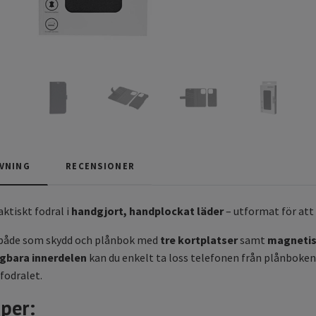
VNING
RECENSIONER
ktiskt fodral i
handgjort, handplockat läder
– utformat för att 
 både som skydd och plånbok med
tre kortplatser
samt
magnetis
gbara innerdelen
kan du enkelt ta loss telefonen från plånboken 
fodralet.
per: