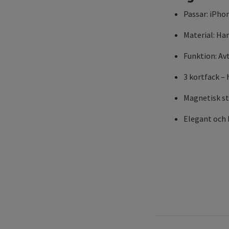
Passar: iPho
Material: Ha
Funktion: Av
3 kortfack – 
Magnetisk st
Elegant och 