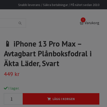
Snabb leverans / Säkra betalningar / På nätet sedan 2010
0
Varukorg
📱 iPhone 13 Pro Max –
Avtagbart Plånboksfodral i
Äkta Läder, Svart
449 kr
I lager.
LÄGG I KORGEN