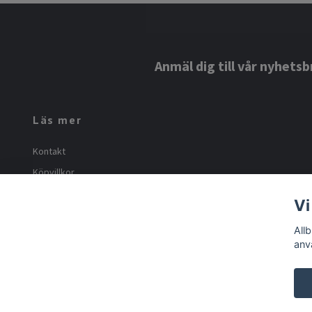
Anmäl dig till vår nyhetsb
Läs mer
Kontakt
Köpvillkor
Om oss
Vi
Frakt och returer
All
anv
© 2026 Allbutiken