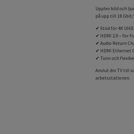
Upplev bild och lj
på upp till 18 Gbit
✔ Stöd för 4K UHD
✔ HDMI 2.0 – för f
✔ Audio Return Chan
✔ HDMI Ethernet C
✔ Tunn och flexibel
Anslut din TV till 
arbetsstationen.