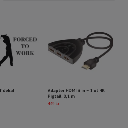
f dekal
Adapter HDMI 3 in – 1 ut 4K
HDMI
Pigtail, 0,1 m
Han
bil
449 kr
129 