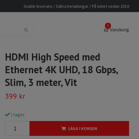
Snabb leverans / Säkra betalningar / På nätet sedan 2010
0
Varukorg
HDMI High Speed med
Ethernet 4K UHD, 18 Gbps,
Slim, 3 meter, Vit
399 kr
I lager.
LÄGG I KORGEN