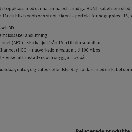
ud i toppklass med denna tunna och smidiga HDMI-kabel som stödj
/s får du blixtsnabb och stabil signal – perfekt för högupplöst TV,
 och 3D
ramtidssäker anslutning
nel (ARC) – skicka ljud från TV:n till din soundbar
hannel (HEC) – nätverksdelning upp till 100 Mbps
 – enkel att installera och snygg att se på
soundbar, dator, digitalbox eller Blu-Ray-spelare med en kabel som