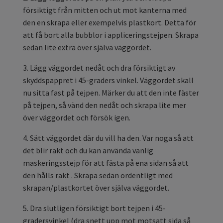
försiktigt från mitten och ut mot kanterna med
den en skrapa eller exempelvis plastkort. Detta för
att få bort alla bubblor i appliceringstejpen. Skrapa
sedan lite extra över själva väggordet.
3. Lägg väggordet nedåt och dra försiktigt av
skyddspappret i 45-graders vinkel. Väggordet skall
nu sitta fast på tejpen. Märker du att den inte fäster
på tejpen, så vänd den nedåt och skrapa lite mer
över väggordet och försök igen.
4. Sätt väggordet där du vill ha den. Var noga så att
det blir rakt och du kan använda vanlig
maskeringsstejp för att fästa på ena sidan så att
den hålls rakt . Skrapa sedan ordentligt med
skrapan/plastkortet över själva väggordet.
5. Dra slutligen försiktigt bort tejpen i 45-
gradersvinkel (dra snett upp mot motsatt sida så