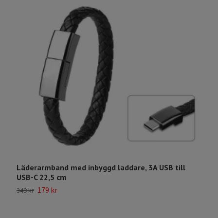
Läderarmband med inbyggd laddare, 3A USB till
F
USB-C 22,5 cm
2
179 kr
349 kr