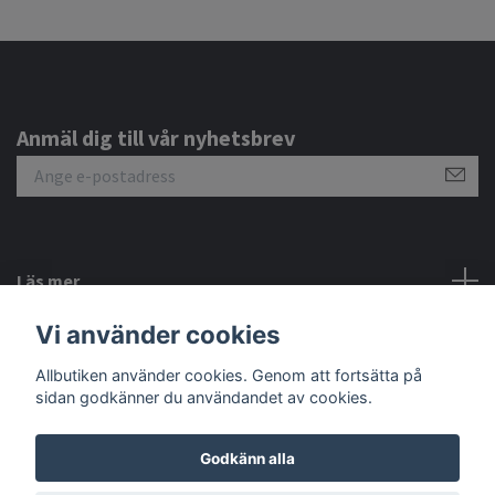
Anmäl dig till vår nyhetsbrev
Läs mer
Vi använder cookies
Sociala medier
Allbutiken använder cookies. Genom att fortsätta på
sidan godkänner du användandet av cookies.
Godkänn alla