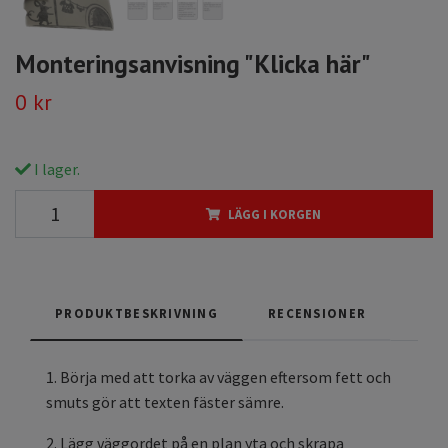
Monteringsanvisning "Klicka här"
0 kr
I lager.
LÄGG I KORGEN
PRODUKTBESKRIVNING
RECENSIONER
1. Börja med att torka av väggen eftersom fett och
smuts gör att texten fäster sämre.
2. Lägg väggordet på en plan yta och skrapa