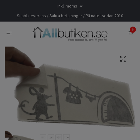
Inkl. moms
Snabb leverans / Säkra betalningar / På nätet sedan 2010
0