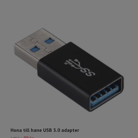
Hona till hane USB 3.0 adapter
T
99 kr
2