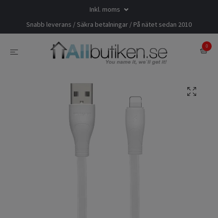
Inkl. moms
Snabb leverans / Säkra betalningar / På nätet sedan 2010
0