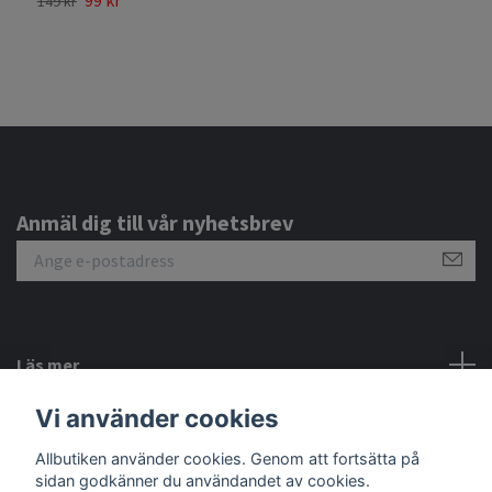
149 kr
Anmäl dig till vår nyhetsbrev
Läs mer
Vi använder cookies
Sociala medier
Allbutiken använder cookies. Genom att fortsätta på
sidan godkänner du användandet av cookies.