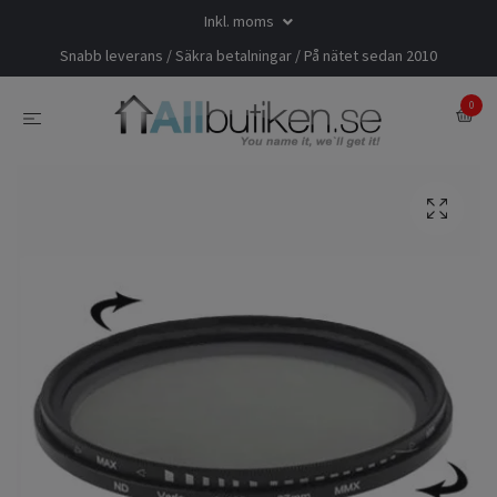
Inkl. moms
Snabb leverans / Säkra betalningar / På nätet sedan 2010
0