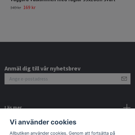
169 kr
4
349 kr
Anmäl dig till vår nyhetsbrev
Läs mer
Vi använder cookies
Sociala medier
Allbutiken använder cookies. Genom att fortsätta på