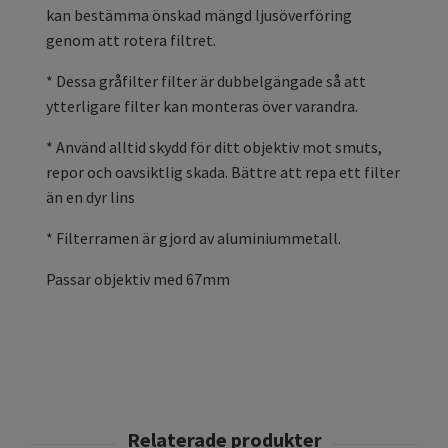
kan bestämma önskad mängd ljusöverföring
genom att rotera filtret.
* Dessa gråfilter filter är dubbelgängade så att
ytterligare filter kan monteras över varandra.
* Använd alltid skydd för ditt objektiv mot smuts,
repor och oavsiktlig skada. Bättre att repa ett filter
än en dyr lins
* Filterramen är gjord av aluminiummetall.
Passar objektiv med 67mm