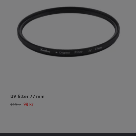
UV filter 77 mm
7
99 kr
129 kr
4