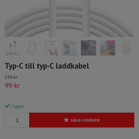
Typ-C till typ-C laddkabel
179 kr
99 kr
I lager.
LÄGG I KORGEN