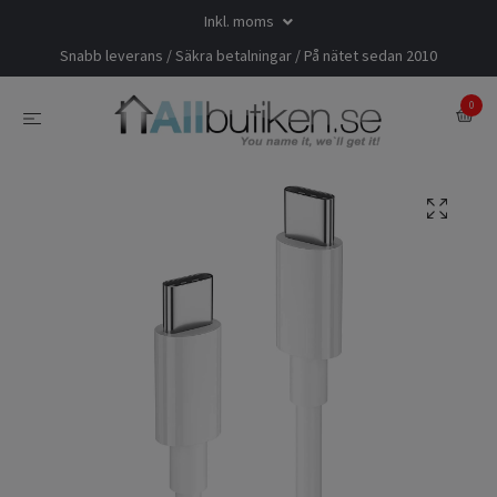
Inkl. moms
Snabb leverans / Säkra betalningar / På nätet sedan 2010
0