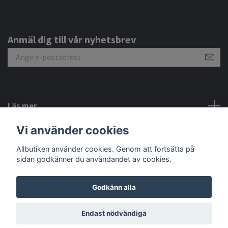
Anmäl dig till vår nyhetsbrev
Läs mer
Vi använder cookies
Sociala medier
Allbutiken använder cookies. Genom att fortsätta på
sidan godkänner du användandet av cookies.
Godkänn alla
© 2026 Allbutiken
Endast nödvändiga