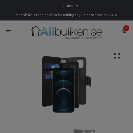
Inkl. moms
Snabb leverans / Säkra betalningar / På nätet sedan 2010
0