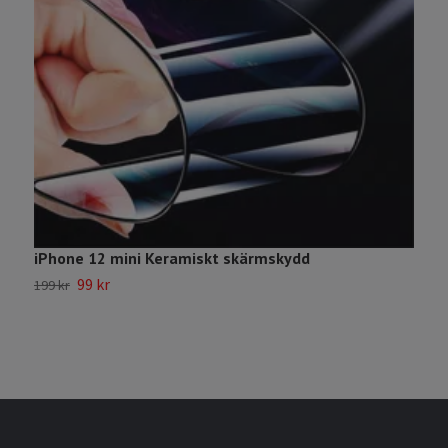
iPhone 12 mini Keramiskt skärmskydd
i
99 kr
199 kr
1