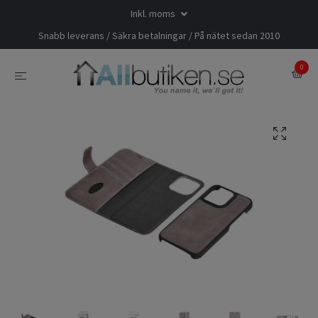
Inkl. moms
Snabb leverans / Säkra betalningar / På nätet sedan 2010
0