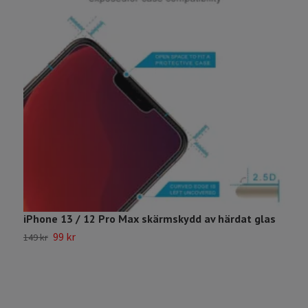
iPhone 13 / 12 Pro Max skärmskydd av härdat glas
i
99 kr
149 kr
1