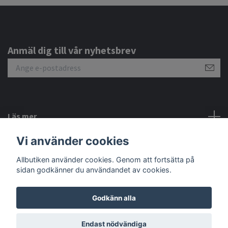
Anmäl dig till vår nyhetsbrev
Läs mer
Vi använder cookies
Sociala medier
Allbutiken använder cookies. Genom att fortsätta på
sidan godkänner du användandet av cookies.
Godkänn alla
© 2026 Allbutiken
Endast nödvändiga