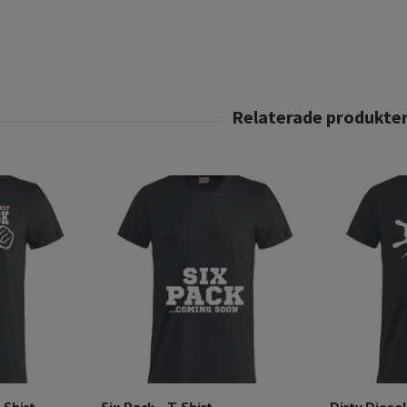
-Shirt
Six Pack... T-Shirt
Dirty Diesel