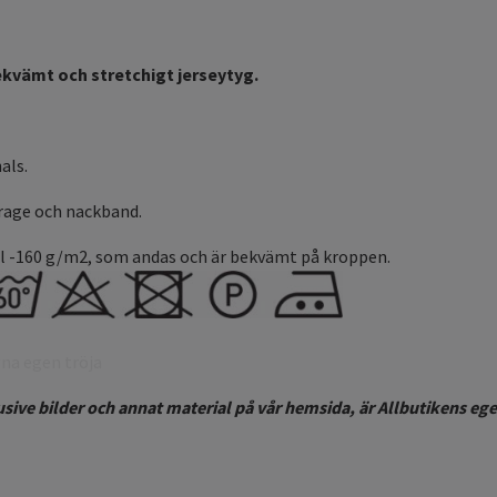
bekvämt och stretchigt jerseytyg.
als.
rage och nackband.
 -160 g/m2, som andas och är bekvämt på kroppen.
gna egen tröja
lusive bilder och annat material på vår hemsida, är Allbutikens 