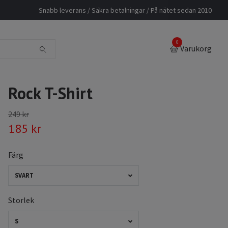
Snabb leverans / Säkra betalningar / På nätet sedan 2010
0
Varukorg
Rock T-Shirt
249 kr
185 kr
Färg
SVART
Storlek
S