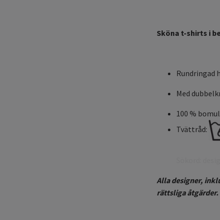
Sköna t-shirts i 
Rundringad h
Med dubbelk
100 % bomull
Tvättråd:
Sökord: desi
Alla designer, ink
rättsliga åtgärder.