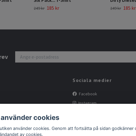
185 kr
185 kr
249 kr
249 kr
rev
Sociala medier
Facebook
Instagram
Tiktok
 använder cookies
butiken använder cookies. Genom att fortsätta på sidan godkänner 
ändandet av cookies.