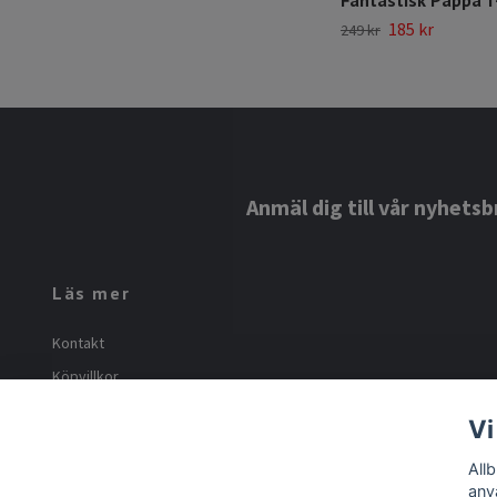
185 kr
249 kr
Anmäl dig till vår nyhetsb
Läs mer
Kontakt
Köpvillkor
Om oss
Vi
Frakt och returer
All
anv