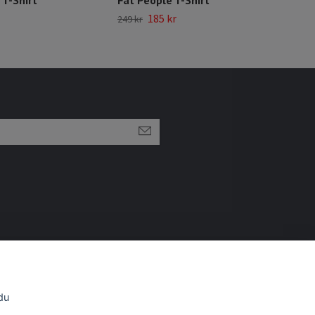
185 kr
249 kr
249 
du