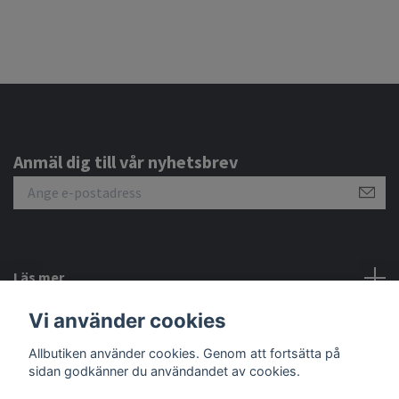
Anmäl dig till vår nyhetsbrev
Läs mer
Vi använder cookies
Sociala medier
Allbutiken använder cookies. Genom att fortsätta på
sidan godkänner du användandet av cookies.