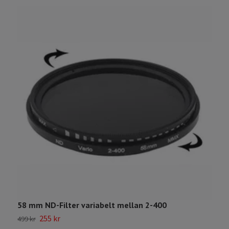
58 mm ND-Filter variabelt mellan 2-400
i
255 kr
499 kr
1