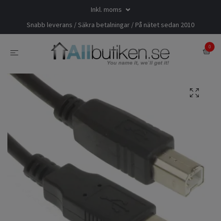
Inkl. moms
Snabb leverans / Säkra betalningar / På nätet sedan 2010
0