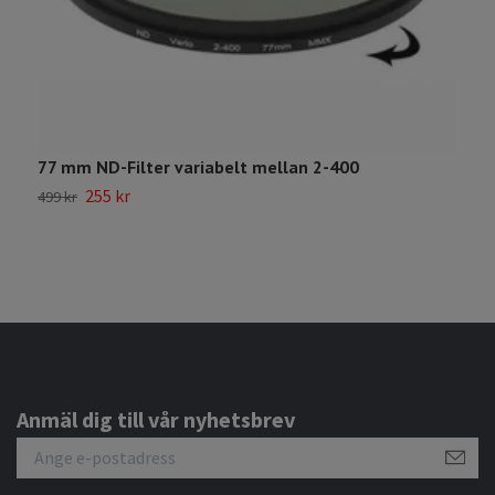
77 mm ND-Filter variabelt mellan 2-400
V
255 kr
499 kr
3
Anmäl dig till vår nyhetsbrev