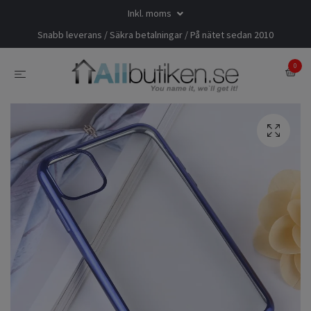
Inkl. moms
Snabb leverans / Säkra betalningar / På nätet sedan 2010
0