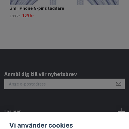
3m, iPhone 8-pins laddare
D
129 kr
199 kr
2
Anmäl dig till vår nyhetsbrev
Läs mer
Vi använder cookies
Sociala medier