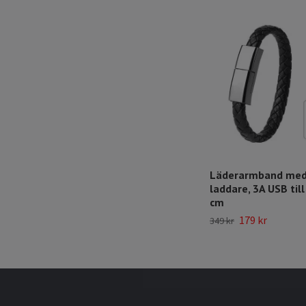
Läderarmband med
laddare, 3A USB til
cm
179 kr
349 kr