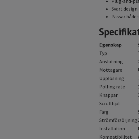
Plug-and-pla
Svart design
Passar både 
Specifika
Egenskap
Typ
Anslutning
Mottagare
Upplösning
Polling rate
Knappar
Scrollhjul
Färg
Strömförsörjning
Installation
Kompatibilitet