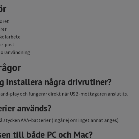
ör
oret
rer
skolarbete
 e-post
atoranvändning
rågor
g installera några drivrutiner?
-and-play och fungerar direkt när USB-mottagaren anslutits.
erier används?
å stycken AAA-batterier (ingår ej om inget annat anges).
en till både PC och Mac?