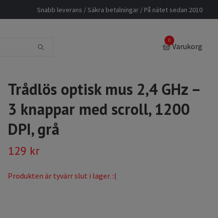
Snabb leverans / Säkra betalningar / På nätet sedan 2010
0
Varukorg
Trådlös optisk mus 2,4 GHz –
3 knappar med scroll, 1200
DPI, grå
129 kr
Produkten är tyvärr slut i lager. :(