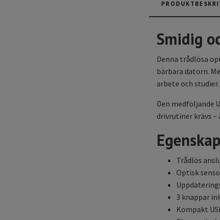
PRODUKTBESKRI
Smidig oc
Denna trådlösa opt
bärbara datorn. Me
arbete och studier.
Den medföljande US
drivrutiner krävs –
Egenskap
Trådlös ansl
Optisk senso
Uppdaterings
3 knappar ink
Kompakt US