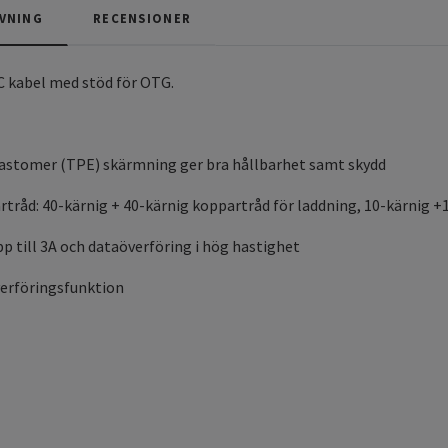
VNING
RECENSIONER
C kabel med stöd för OTG.
lastomer (TPE) skärmning ger bra hållbarhet samt skydd
rtråd: 40-kärnig + 40-kärnig koppartråd för laddning, 10-kärnig +
p till 3A och dataöverföring i hög hastighet
erföringsfunktion