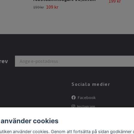
199 kr
109 kr
159 kr
rev
Sociala medier
Facebook
Instagram
Tiktok
 använder cookies
butiken använder cookies. Genom att fortsätta på sidan godkänner 