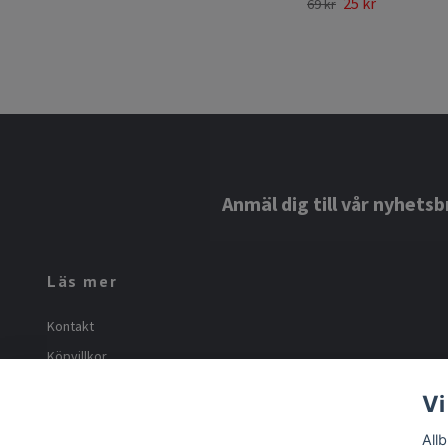
25 kr
69 kr
Anmäl dig till vår nyhetsb
Läs mer
Kontakt
Köpvillkor
Om oss
Vi
Frakt och returer
All