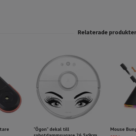
ttare
"Ögon" dekal till
Mouse Bung
robotdammsugare 26,5x9cm