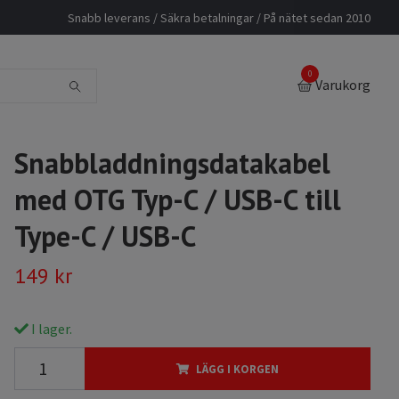
Snabb leverans / Säkra betalningar / På nätet sedan 2010
0
Varukorg
Snabbladdningsdatakabel
med OTG Typ-C / USB-C till
Type-C / USB-C
149 kr
I lager.
LÄGG I KORGEN