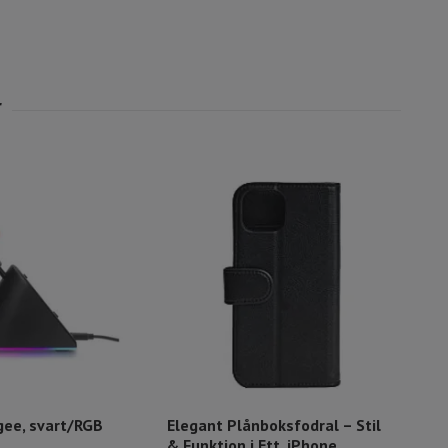
ee, svart/RGB
Elegant Plånboksfodral – Stil
HDMI
& Funktion i Ett. iPhone
Han