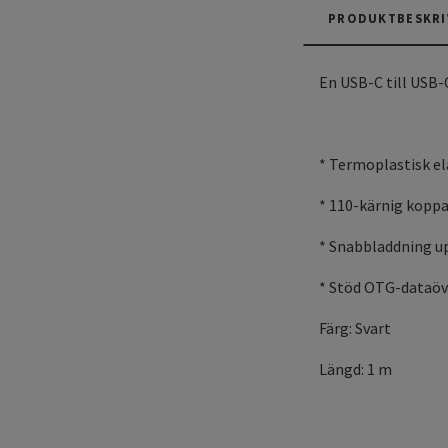
PRODUKTBESKRI
En USB-C till USB-
* Termoplastisk e
* 110-kärnig koppa
* Snabbladdning up
* Stöd OTG-dataöv
Färg: Svart
Längd: 1 m