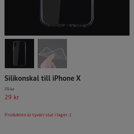
Silikonskal till iPhone X
79 kr
29 kr
Produkten är tyvärr slut i lager. :(