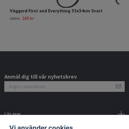
Väggord First and Everything 55x34cm Svart
"
169 kr
349 kr
1
Anmäl dig till vår nyhetsbrev
Läs mer
Vi använder cookies