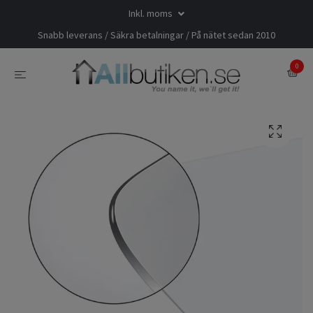
Inkl. moms
Snabb leverans / Säkra betalningar / På nätet sedan 2010
0