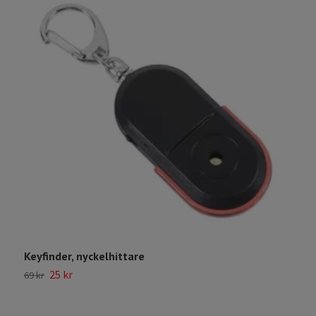
Keyfinder, nyckelhittare
O
25 kr
69 kr
2