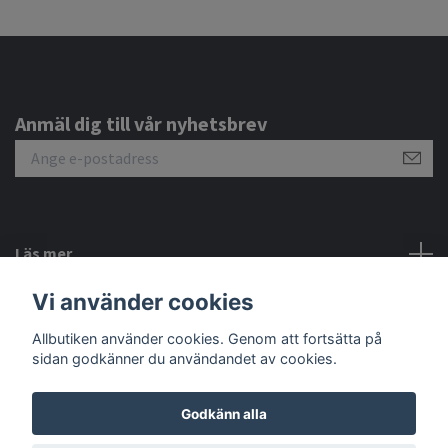
Anmäl dig till vår nyhetsbrev
Läs mer
Vi använder cookies
Sociala medier
Allbutiken använder cookies. Genom att fortsätta på
sidan godkänner du användandet av cookies.
Godkänn alla