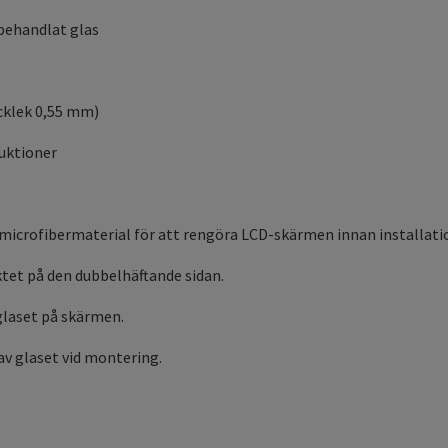
behandlat glas
ocklek 0,55 mm)
ruktioner
 microfibermaterial för att rengöra LCD-skärmen innan installati
ktet på den dubbelhäftande sidan.
glaset på skärmen.
av glaset vid montering.