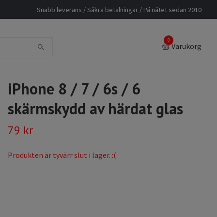
Snabb leverans / Säkra betalningar / På nätet sedan 2010
0
Varukorg
iPhone 8 / 7 / 6s / 6
skärmskydd av härdat glas
79 kr
Produkten är tyvärr slut i lager. :(