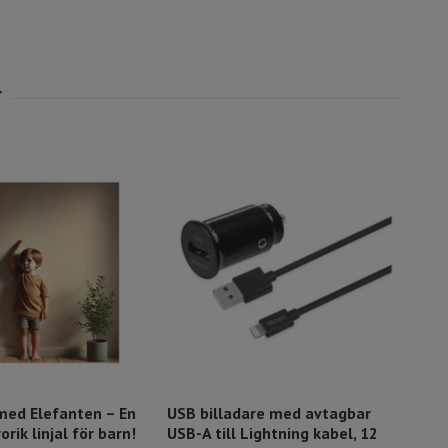
med Elefanten – En
USB billadare med avtagbar
GP 
orik linjal för barn!
USB-A till Lightning kabel, 12
mA