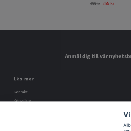
255 kr
499 kr
Anmäl dig till vår nyhetsb
Läs mer
Kontakt
Köpvillkor
Om oss
Vi
Frakt och returer
All
anv