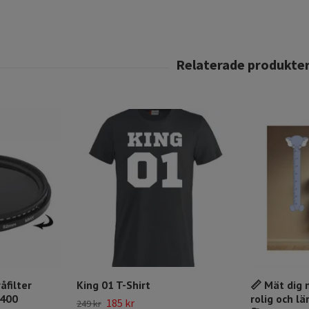
åfilter
King 01 T-Shirt
📏 Mät dig 
-400
rolig och lär
185 kr
249 kr