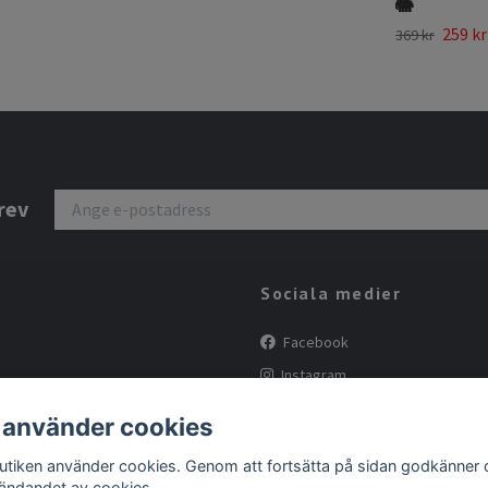
🐘
259 kr
369 kr
rev
Sociala medier
Facebook
Instagram
Tiktok
 använder cookies
butiken använder cookies. Genom att fortsätta på sidan godkänner 
ändandet av cookies.