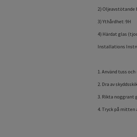
2) Oljeavstötande 
3) Ythårdhet: 9H
4) Härdat glas (tj
Installations Inst
1. Använd tuss och
2. Dra av skyddsski
3. Rikta noggrant 
4. Tryck på mitten 