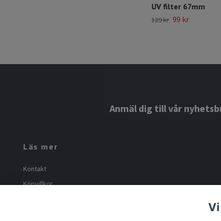
UV filter 67mm
99 kr
129 kr
Anmäl dig till vår nyhetsb
Läs mer
Kontakt
Köpvillkor
Om oss
Vi
Frakt och returer