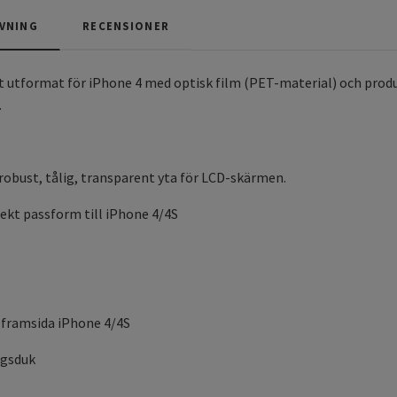
VNING
RECENSIONER
lt utformat för iPhone 4 med optisk film (PET-material) och produ
.
 robust, tålig, transparent yta för LCD-skärmen.
fekt passform till iPhone 4/4S
 framsida iPhone 4/4S
ngsduk