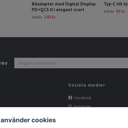
Biladapter med Digital Display
Typ-C till t
PD+QC3.0 i elegant svart
99 kr
179 kr
149 kr
229 kr
rev
Sociala medier
Facebook
Instagram
Tiktok
 använder cookies