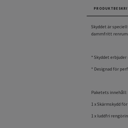
PRODUKTBESKRI
Skyddet är speciel
dammfritt renrum
* Skyddet erbjuder
* Designad för per
Paketets innehåll:
1 x Skärmskydd för
1 x luddfri rengöri