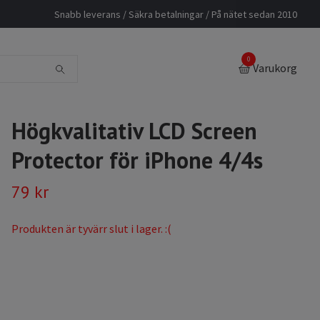
Snabb leverans / Säkra betalningar / På nätet sedan 2010
0
Varukorg
Högkvalitativ LCD Screen
Protector för iPhone 4/4s
79 kr
Produkten är tyvärr slut i lager. :(