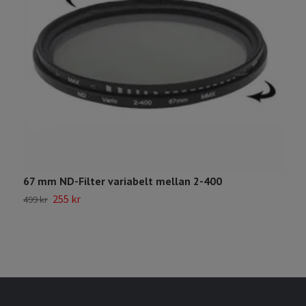
67 mm ND-Filter variabelt mellan 2-400
E
255 kr
499 kr
1