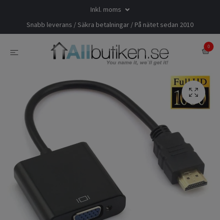
Inkl. moms
Snabb leverans / Säkra betalningar / På nätet sedan 2010
0