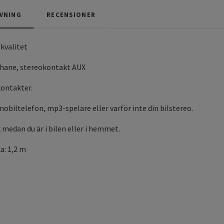
VNING
RECENSIONER
 kvalitet
l hane, stereokontakt AUX
kontakter.
 mobiltelefon, mp3-spelare eller varför inte din bilstereo.
k medan du är i bilen eller i hemmet.
ca: 1,2 m