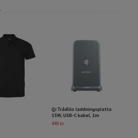
Qi Trådlös laddningsplatta
📱 
15W, USB-C kabel, 1m
– A
449 kr
449 