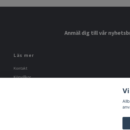
Anmäl dig till vår nyhetsb
Läs mer
Kontakt
Köpvillkor
Om oss
Vi
Frakt och returer
All
anv
© 2026 Allbutiken