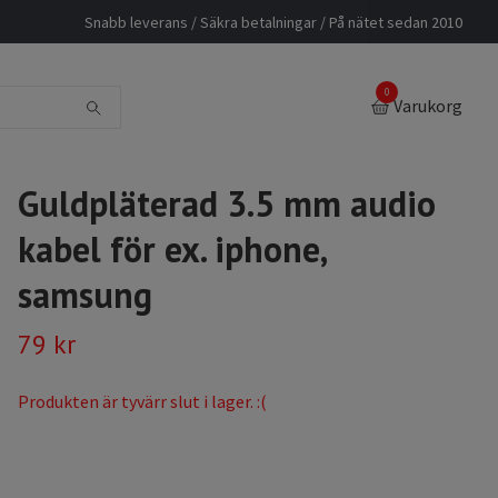
Snabb leverans / Säkra betalningar / På nätet sedan 2010
0
Varukorg
Guldpläterad 3.5 mm audio
kabel för ex. iphone,
samsung
79 kr
Produkten är tyvärr slut i lager. :(