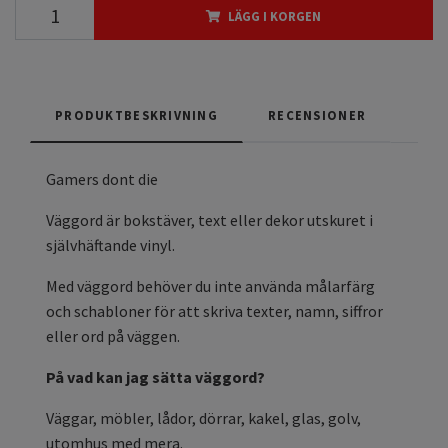
LÄGG I KORGEN
PRODUKTBESKRIVNING
RECENSIONER
Gamers dont die
Väggord är bokstäver, text eller dekor utskuret i
självhäftande vinyl.
Med väggord behöver du inte använda målarfärg
och schabloner för att skriva texter, namn, siffror
eller ord på väggen.
På vad kan jag sätta väggord?
Väggar, möbler, lådor, dörrar, kakel, glas, golv,
utomhus med mera.