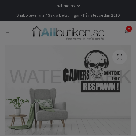
Inkl. moms
Snabb leverans / Säkra betalningar / På nätet sedan 2010
0