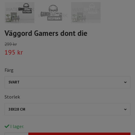
Väggord Gamers dont die
299 kr
195 kr
Färg
SVART
Storlek
38X28 CM
I lager.