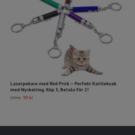
Laserpekare med Röd Prick – Perfekt Kattleksak
i
med Nyckelring. Köp 3, Betala För 2!
1
99 kr
159 kr