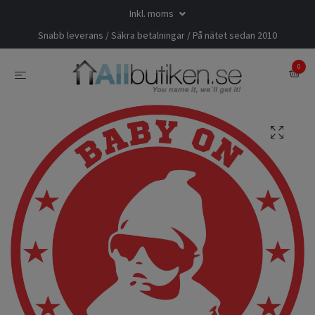
Inkl. moms
Snabb leverans / Säkra betalningar / På nätet sedan 2010
0