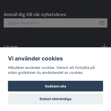
Anmäl dig till vår nyhetsbrev
Läs mer
Vi använder cookies
Sociala medier
Allbutiken använder cookies. Genom att fortsätta på
sidan godkänner du användandet av cookies.
Godkänn alla
© 2026 Allbutiken
Endast nödvändiga