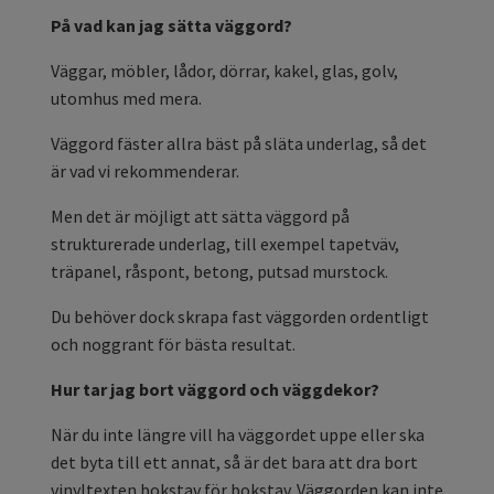
På vad kan jag sätta väggord?
Väggar, möbler, lådor, dörrar, kakel, glas, golv,
utomhus med mera.
Väggord fäster allra bäst på släta underlag, så det
är vad vi rekommenderar.
Men det är möjligt att sätta väggord på
strukturerade underlag, till exempel tapetväv,
träpanel, råspont, betong, putsad murstock.
Du behöver dock skrapa fast väggorden ordentligt
och noggrant för bästa resultat.
Hur tar jag bort väggord och väggdekor?
När du inte längre vill ha väggordet uppe eller ska
det byta till ett annat, så är det bara att dra bort
vinyltexten bokstav för bokstav. Väggorden kan inte