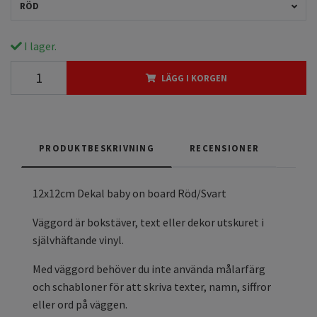
RÖD
I lager.
LÄGG I KORGEN
PRODUKTBESKRIVNING
RECENSIONER
12x12cm Dekal baby on board Röd/Svart
Väggord är bokstäver, text eller dekor utskuret i
självhäftande vinyl.
Med väggord behöver du inte använda målarfärg
och schabloner för att skriva texter, namn, siffror
eller ord på väggen.