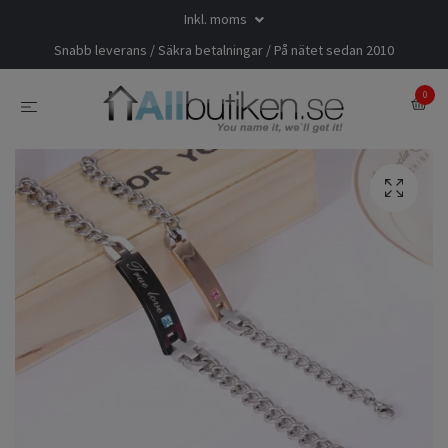
Inkl. moms
Snabb leverans / Säkra betalningar / På nätet sedan 2010
0