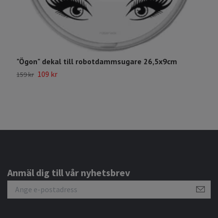
"Ögon" dekal till robotdammsugare 26,5x9cm
U
109 kr
159 kr
3
Anmäl dig till vår nyhetsbrev