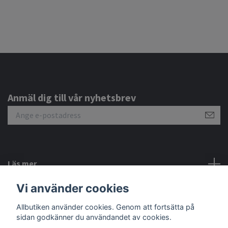
Anmäl dig till vår nyhetsbrev
Läs mer
Vi använder cookies
Sociala medier
Allbutiken använder cookies. Genom att fortsätta på
sidan godkänner du användandet av cookies.