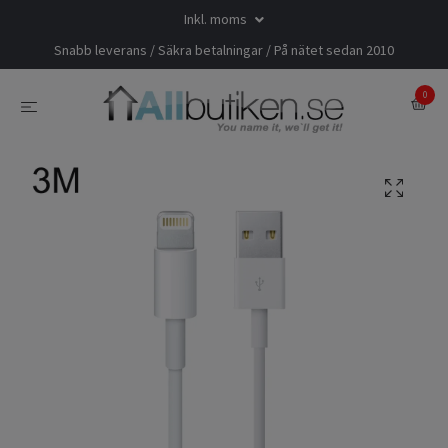
Inkl. moms
Snabb leverans / Säkra betalningar / På nätet sedan 2010
0