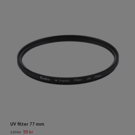
UV filter 77 mm
2
99 kr
129 kr
2