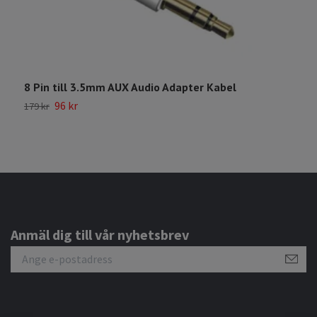
8 Pin till 3.5mm AUX Audio Adapter Kabel
V
96 kr
179 kr
3
Anmäl dig till vår nyhetsbrev