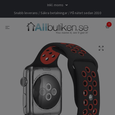
Inkl. moms
Snabb leverans / Säkra betalningar / På nätet sedan 2010
0