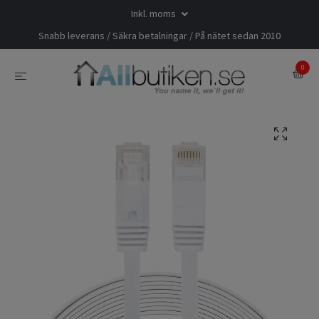
Inkl. moms
Snabb leverans / Säkra betalningar / På nätet sedan 2010
0