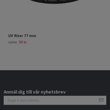
UV filter 77 mm
S
99 kr
129 kr
2
Anmäl dig till vår nyhetsbrev