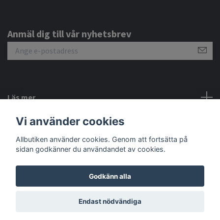
Anmäl dig till vår nyhetsbrev
Läs mer
Vi använder cookies
Sociala medier
Allbutiken använder cookies. Genom att fortsätta på
sidan godkänner du användandet av cookies.
Godkänn alla
© 2026 Allbutiken
Endast nödvändiga