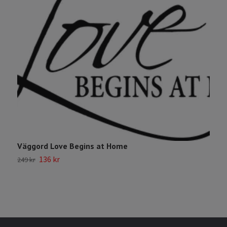
Väggord Love Begins at Home
G
136 kr
9
249 kr