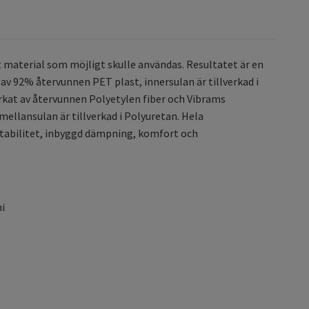
t material som möjligt skulle användas. Resultatet är en
 av 92% återvunnen PET plast, innersulan är tillverkad i
erkat av återvunnen Polyetylen fiber och Vibrams
ellansulan är tillverkad i Polyuretan. Hela
stabilitet, inbyggd dämpning, komfort och
i