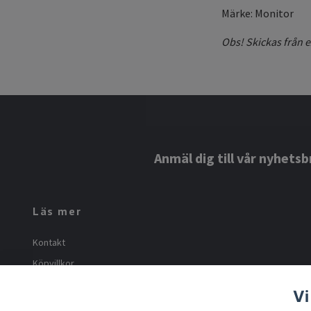
Märke: Monitor
Obs! Skickas från e
Anmäl dig till vår nyhetsb
Läs mer
Kontakt
Köpvillkor
Om oss
Vi
Frakt och returer