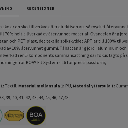
VNING
RECENSIONER
 sko är en sko tillverkad efter direktiven att så mycket återvunne
ill 70% helt tillverkad av återvunnet material! Ovandelen är gjord
tan och PET plast, det textila spikskyddet APT är till 100% tillv
erkad av 10% återvunnet gummi. Tåhättan är gjord i aluminium och m
illverkad i en 5 komponents sammansättning där fokus lagts på 
nörningen är BOA® Fit System - L6 för precis passform,
1:
Textil
,
Material mellansula 1:
PU,
Material yttersula 1:
Gumm
38, 39, 40, 41, 42, 43, 44, 45, 46, 47,48