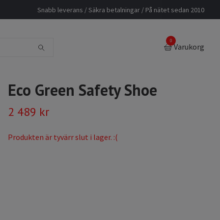
Snabb leverans / Säkra betalningar / På nätet sedan 2010
0
Varukorg
Eco Green Safety Shoe
2 489 kr
Produkten är tyvärr slut i lager. :(