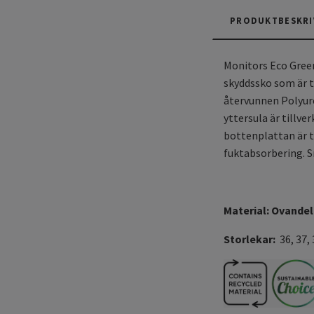
PRODUKTBESKRI
Monitors Eco Green
skyddssko som är t
återvunnen Polyure
yttersula är tillv
bottenplattan är t
fuktabsorbering. S
Material:
Ovandel 
Storlekar:
36, 37, 