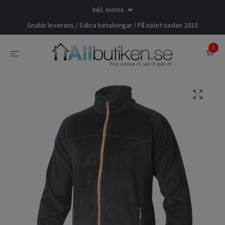
Inkl. moms
Snabb leverans / Säkra betalningar / På nätet sedan 2010
0