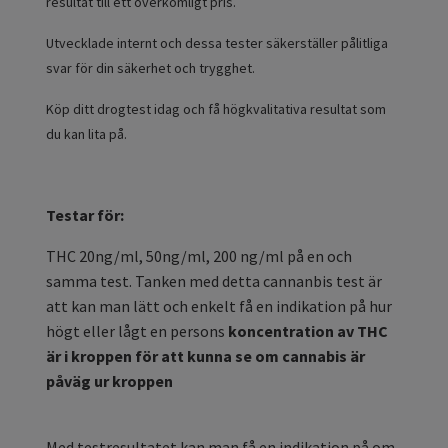
resultat till ett överkomligt pris.
Utvecklade internt och dessa tester säkerställer pålitliga
svar för din säkerhet och trygghet.
Köp ditt drogtest idag och få högkvalitativa resultat som
du kan lita på.
Testar för:
THC 20ng/ml, 50ng/ml, 200 ng/ml på en och
samma test. Tanken med detta cannanbis test är
att kan man lätt och enkelt få en indikation på hur
högt eller lågt en persons
koncentration av THC
är i kroppen för att kunna se om cannabis är
påväg ur kroppen
Med testresultatet kan man få en indikation på om