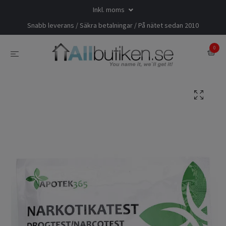
Inkl. moms
Snabb leverans / Säkra betalningar / På nätet sedan 2010
0