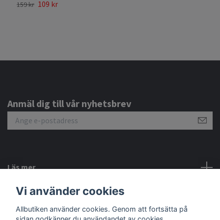
109 kr
9
159 kr
Anmäl dig till vår nyhetsbrev
Läs mer
Vi använder cookies
Sociala medier
Allbutiken använder cookies. Genom att fortsätta på
sidan godkänner du användandet av cookies.