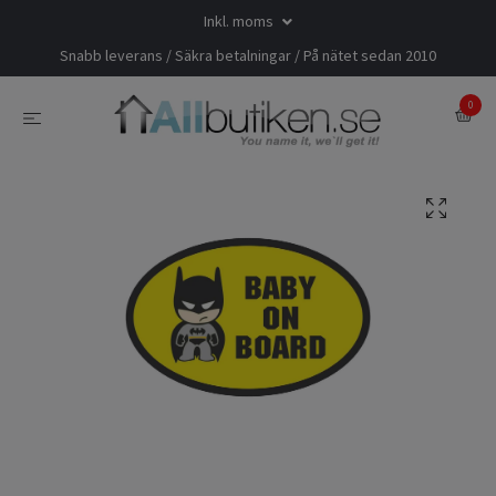
Inkl. moms
Snabb leverans / Säkra betalningar / På nätet sedan 2010
0